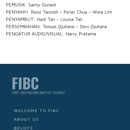
PEMUSIK: Santy Gunadi
PENYANYI: Rooz Taroreh – Peter Chua – Wina Lim
PENYAMBUT: Hadi Tan – Louisa Tan
PERSEMBAHAN: Tensas Djuhana – Devi Djuhana
PENGATUR AUDIO/VISUAL: Harry Pratama
FIBC
FIRST INDONESIAN BAPTIST CHURCH
WELCOME TO FIBC
ABOUT US
BELIEFS